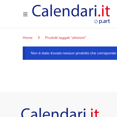
Open
Home
Prodotti taggati “aforismi”
Non è stato trovato nessun prodotto che corrisponde 