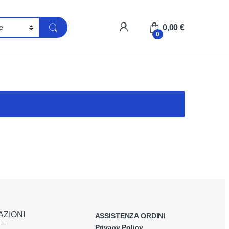
My Account
0,00
€
0
AZIONI
ASSISTENZA ORDINI
 –
Privacy Policy