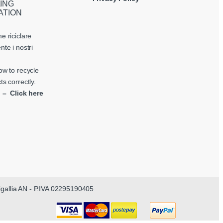
ING
ATION
e riciclare
nte i nostri
ow to recycle
ts correctly.
i – Click here
nigallia AN - P.IVA 02295190405