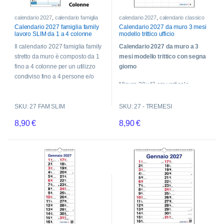
calendario 2027
,
calendario famiglia
calendario 2027
,
calendario classico
Calendario 2027 famiglia family
Calendario 2027 da muro 3 mesi
lavoro SLIM da 1 a 4 colonne
modello trittico ufficio
stretto da muro 12 mesi
Il calendario 2027 famiglia family
Calendario 2027 da muro a 3
stretto da muro è composto da 1
mesi modello trittico con segna
fino a 4 colonne per un utilizzo
giorno
condiviso fino a 4 persone e/o
Misura 30×42 cm verticale –
degli impegni e attività.
Spirale metallica – 12 mesi in
Calendario con le lune, numero
italiano con festività italiane
SKU: 27 FAM SLIM
SKU: 27 - TREMESI
settimana, segni zodiacali e
Una grafica raffinata, esclusiva
festività principali.
8,90
€
8,90
€
che lo distingue dagli altri classici
Ogni colonna può essere anche
Questo prodotto ha più varianti. Le opzioni possono essere scelte n
calendari 2027 da muro.
utilizzata per ogni tipologia di
attività.
Ideale per spazi stretti e lunghi. Il
calendario misura 15×42 cm.
Ogni mese ha un colore diverso
La spiralatura permette di
conservare tutti i 12 mesi.
Clicca sulle immagini a lato per
vedere le caratteristiche