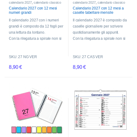
calendario 2027
,
calendario classico
calendario 2027
,
calendario classico
segnato il Santo.
Calendario 2027 con 12 mesi
Calendario 2027 con 12 mesi a
Il numero della settimana, i segni
numeri grandi
caselle tabellare mensile
zodiacali e le lune sono disposti a
Il calendario 2027 con i numeri
Il calendario 2027 è composto da
lato.
grandi è composto da 12 fogli per
caselle giornaliere per scrivere
A piede di pagina una serie di
una lettura da lontano.
quotidianamente gli appunti.
righe utili per segnare altre
Con la rilegatura a spirale non si
Con la rilegatura a spirale non si
informazioni del mese.
perdono i fogli e i mesi passati.
perdono i fogli e i mesi passati.
Disponibile nel formato classico
PER PROCEDERE SCEGLI UNA
Disponibile nel formato classico
SKU: 27 NG VER
SKU: 27 CAS VER
A3 30×42 cm oppure piccolo A4
OPZIONE SELEZIONANDO LA
A3 30×42 cm oppure piccolo A4
21×30 cm
MISURA DESIDERATA DAL
8,90
€
8,90
€
21×30 cm
MENU A TENDINA QUI SOTTO.
Questo prodotto ha più varianti. Le opzioni possono essere scelte n
Questo prodotto ha più varianti. L
Seleziona il formato desiderato
Seleziona il formato desiderato
qui sotto.
qui sotto.