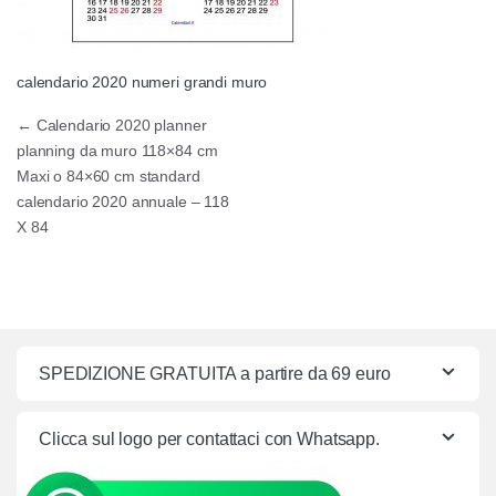
calendario 2020 numeri grandi muro
Navigazione articoli
←
Calendario 2020 planner
planning da muro 118×84 cm
Maxi o 84×60 cm standard
calendario 2020 annuale – 118
X 84
SPEDIZIONE GRATUITA a partire da 69 euro
Clicca sul logo per contattaci con Whatsapp.