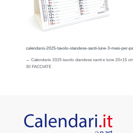
calendario-2025-tavolo-olandese-santi-lune-3-mesi-per-pag
Navigazione articoli
←
Calendario 2025 tavolo olandese santi e lune 20×15 c
30 FACCIATE