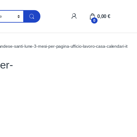
My Account
0,00
€
0
ndese-santi-lune-3-mesi-per-pagina-ufficio-lavoro-casa-calendari-it
er-