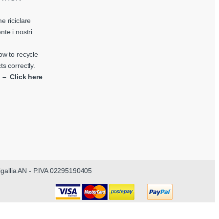
e riciclare
nte i nostri
ow to recycle
ts correctly.
i – Click here
nigallia AN - P.IVA 02295190405