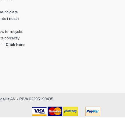
e riciclare
nte i nostri
ow to recycle
ts correctly.
i – Click here
nigallia AN - P.IVA 02295190405