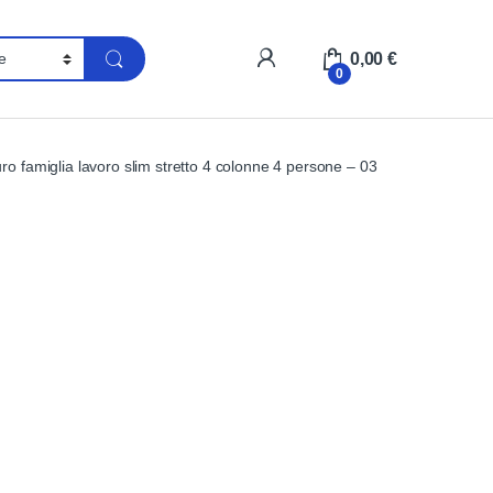
My Account
0,00
€
0
o famiglia lavoro slim stretto 4 colonne 4 persone – 03