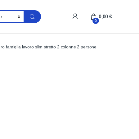
My Account
0,00
€
0
o famiglia lavoro slim stretto 2 colonne 2 persone