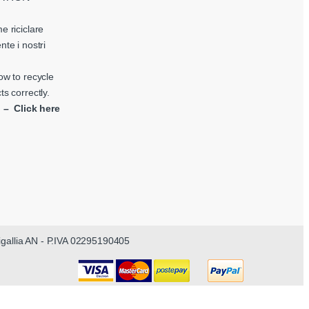
e riciclare
nte i nostri
ow to recycle
ts correctly.
i – Click here
nigallia AN - P.IVA 02295190405